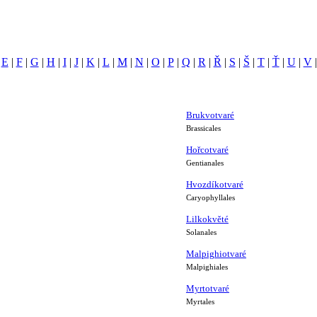
|
E
|
F
|
G
|
H
|
I
|
J
|
K
|
L
|
M
|
N
|
O
|
P
|
Q
|
R
|
Ř
|
S
|
Š
|
T
|
Ť
|
U
|
V
Brukvotvaré
Brassicales
Hořcotvaré
Gentianales
Hvozdíkotvaré
Caryophyllales
Lilkokvěté
Solanales
Malpighiotvaré
Malpighiales
Myrtotvaré
Myrtales