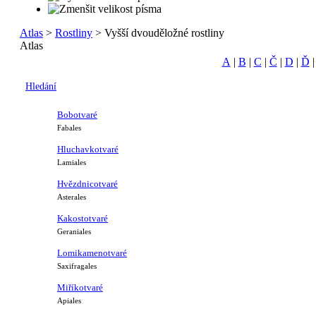
Atlas
>
Rostliny
> Vyšší dvouděložné rostliny
Atlas
A
|
B
|
C
|
Č
|
D
|
Ď
Hledání
Bobotvaré
Fabales
Hluchavkotvaré
Lamiales
Hvězdnicotvaré
Asterales
Kakostotvaré
Geraniales
Lomikamenotvaré
Saxifragales
Miříkotvaré
Apiales