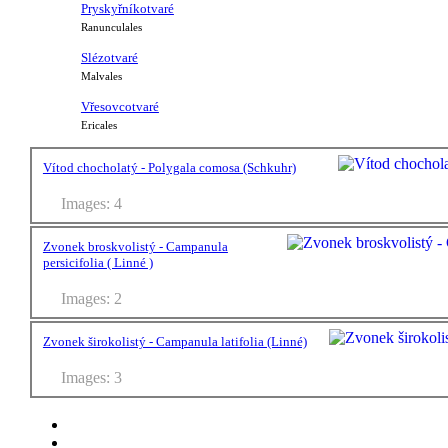
Pryskyřníkotvaré
Ranunculales
Slézotvaré
Malvales
Vřesovcotvaré
Ericales
Vítod chocholatý - Polygala comosa (Schkuhr)
Images: 4
Zvonek broskvolistý - Campanula
persicifolia ( Linné )
Images: 2
Zvonek širokolistý - Campanula latifolia (Linné)
Images: 3