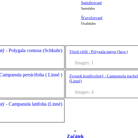
Santálotvaré
Santalales
Šťavelotvaré
Oxalidales
Vítod větší - Polygala major (Jacq.)
Images: 1
Zvonek kopřivolistý - Campanula trache
(Linné)
Images: 4
«
Začátek