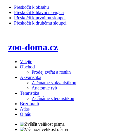
Přeskočit k obsahu
Přeskočit k hlavní navigaci
Přeskočit k prvnímu sloupci
Přeskočit k druhému sloupci
zoo-doma.cz
Vítejte
Obchod
Prodej zvířat a rostlin
Akvaristika
Začínáme s akvaristikou
Anatomie ryb
Teraristika
Začínáme s teraristikou
Bezobratlí
Atlas
O nás