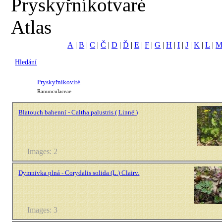
Pryskyřníkotvaré
Atlas
A
|
B
|
C
|
Č
|
D
|
Ď
|
E
|
F
|
G
|
H
|
I
|
J
|
K
|
L
|
Hledání
Pryskyřníkovité
Ranunculaceae
Blatouch bahenní - Caltha palustris ( Linné )
Images: 2
Dymnivka plná - Corydalis solida (L.) Clairv.
Images: 3