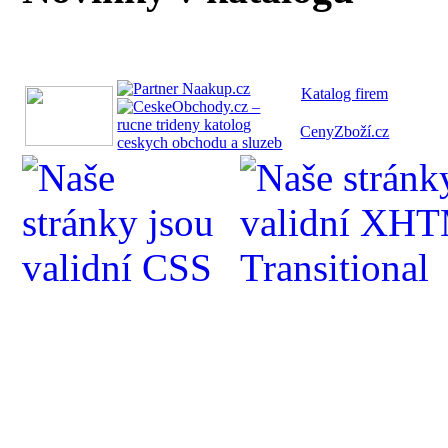
Katalog fi
rem
CenyZboží.cz