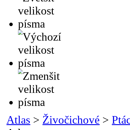
Atlas
>
Živočichové
>
Ptác