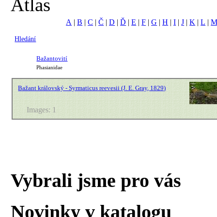
Atlas
A
|
B
|
C
|
Č
|
D
|
Ď
|
E
|
F
|
G
|
H
|
I
|
J
|
K
|
L
|
Hledání
Bažantovití
Phasianidae
Bažant královský - Syrmaticus reevesii (J. E. Gray, 1829)
Images: 1
Vybrali jsme pro vás
Novinky v katalogu