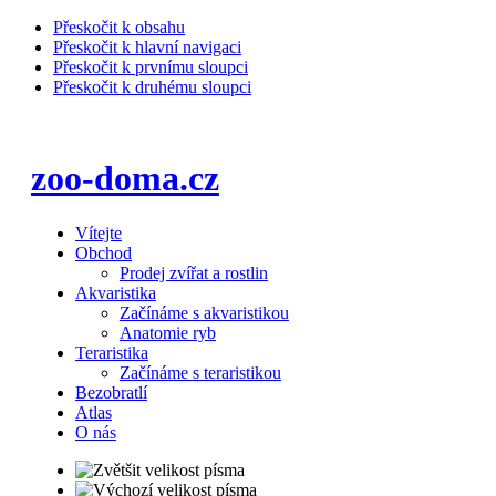
Přeskočit k obsahu
Přeskočit k hlavní navigaci
Přeskočit k prvnímu sloupci
Přeskočit k druhému sloupci
zoo-doma.cz
Vítejte
Obchod
Prodej zvířat a rostlin
Akvaristika
Začínáme s akvaristikou
Anatomie ryb
Teraristika
Začínáme s teraristikou
Bezobratlí
Atlas
O nás