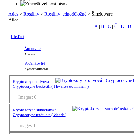
Atlas
>
Rostliny
>
Rostliny jednoděložné
> Šmelotvaré
Atlas
A
|
B
|
C
|
Č
|
D
|
Ď
Hledání
Áronovité
Araceae
Voďankovité
Hydrocharitaceae
Kryptokoryna olivová -
Cryptocoryne beckettii ( Thwaites ex Trimen. )
Images: 0
Kryptokoryna sumatránská -
Cryptocoryne undulata ( Wendt )
Images: 0