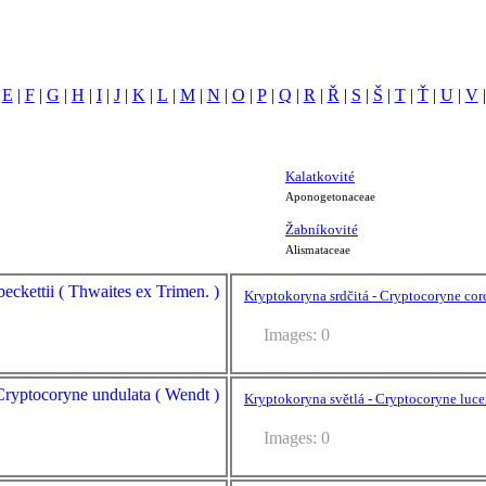
|
E
|
F
|
G
|
H
|
I
|
J
|
K
|
L
|
M
|
N
|
O
|
P
|
Q
|
R
|
Ř
|
S
|
Š
|
T
|
Ť
|
U
|
V
Kalatkovité
Aponogetonaceae
Žabníkovité
Alismataceae
Kryptokoryna srdčitá - Cryptocoryne cor
Images: 0
Kryptokoryna světlá - Cryptocoryne luce
Images: 0