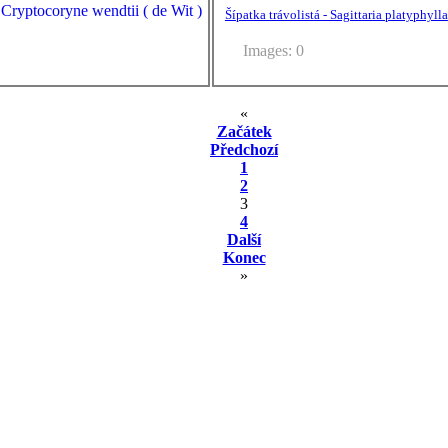
Šípatka trávolistá - Sagittaria platyphylla
Images: 0
«
Začátek
Předchozí
1
2
3
4
Další
Konec
»