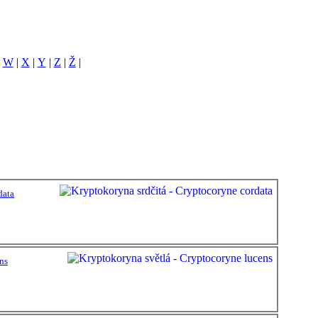
|
W
|
X
|
Y
|
Z
|
Ž
|
data
ns