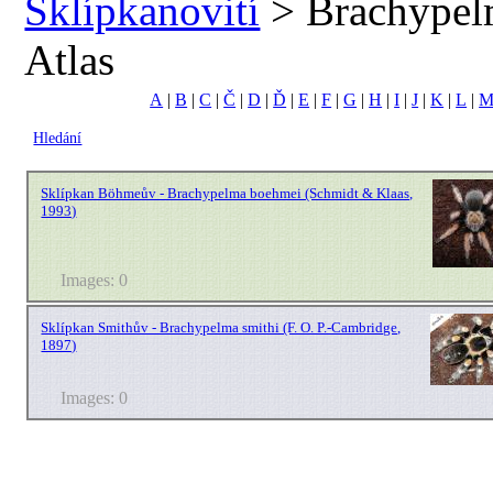
Sklípkanovití
> Brachypel
Atlas
A
|
B
|
C
|
Č
|
D
|
Ď
|
E
|
F
|
G
|
H
|
I
|
J
|
K
|
L
|
Hledání
Sklípkan Böhmeův - Brachypelma boehmei (Schmidt & Klaas,
1993)
Images: 0
Sklípkan Smithův - Brachypelma smithi (F. O. P.-Cambridge,
1897)
Images: 0