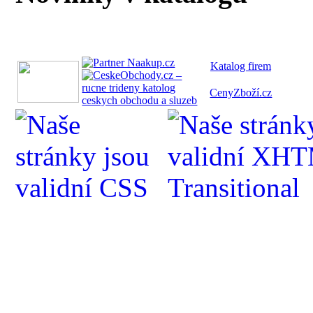
Katalog fi
rem
CenyZboží.cz