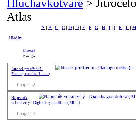
Hluchavkotvaré
> Jitrocelo
Atlas
A
|
B
|
C
|
Č
|
D
|
Ď
|
E
|
F
|
G
|
H
|
I
|
J
|
K
|
L
|
Hledání
Jitrocel
Plantago
Jitrocel prostřední -
Plantago media (Linné)
Images: 2
Náprstník
velkokvětý - Digitalis grandiflora ( Mill. )
Images: 3