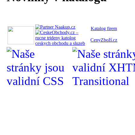
Katalog fi
rem
CenyZboží.cz