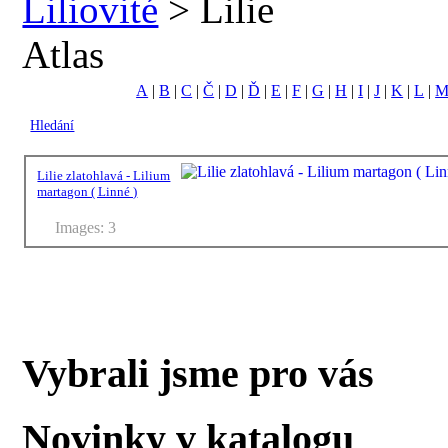
Liliovité
> Lilie
Atlas
A
|
B
|
C
|
Č
|
D
|
Ď
|
E
|
F
|
G
|
H
|
I
|
J
|
K
|
L
|
Hledání
Lilie zlatohlavá - Lilium
martagon ( Linné )
Images: 3
Vybrali jsme pro vás
Novinky v katalogu