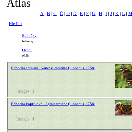
Atlas
A
|
B
|
C
|
Č
|
D
|
Ď
|
E
|
F
|
G
|
H
|
I
|
J
|
K
|
L
|
Hledání
Babočky
babočky
Okáči
okáči
Babočka admirál - Vanessa atalanta (Linnaeus, 1758)
Images: 3
Babočka kopřivová - Aglais urticae (Linnaeus, 1758)
Images: 4