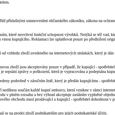
telem.
řídí příslušnými ustanoveními občanského zákoníku, zákona na ochranu s
ním, které neovlivní funkční schopnost výrobků. Netýká se též vad, 
 vinou kupujícího. Reklamaci lze uplatňovat pouze po předložení originál
 od vzhledu zboží uvedeného na internetových stránkách, který je dán
ou zboží jsou akceptovány pouze v případě, že kupující - spotřebitel 
je sepsání zprávy o poškození, která je vypracována a podepsána kupu
deny podrobně v záručním listě, který je předán kupujícímu - spotřebi
nedílnou součást každé kupní smlouvy, která vznikne v rámci internet
hodu v plném rozsahu a bez výhrad akceptuje zasláním vyplněné objed
ového obchodu musí prodávající a kupující - spotřebitel dohodnout v
í se na prodej zboží podnikatelům pro jejich podnikatelské účely.