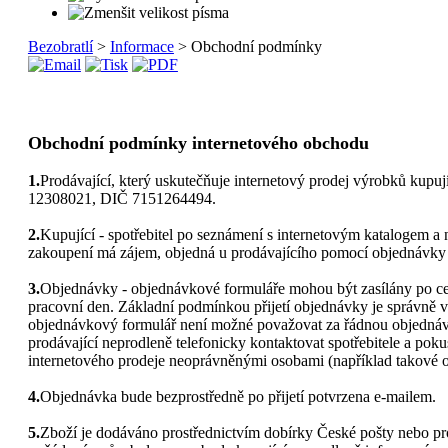
Bezobratlí
>
Informace
> Obchodní podmínky
Obchodní podmínky internetového obchodu
1.
Prodávající, který uskutečňuje internetový prodej výrobků kupu
12308021, DIČ 7151264494.
2.
Kupující - spotřebitel po seznámení s internetovým katalogem a 
zakoupení má zájem, objedná u prodávajícího pomocí objednávky
3.
Objednávky - objednávkové formuláře mohou být zasílány po celý
pracovní den. Základní podmínkou přijetí objednávky je správně 
objednávkový formulář není možné považovat za řádnou objednáv
prodávající neprodleně telefonicky kontaktovat spotřebitele a poku
internetového prodeje neoprávněnými osobami (například takové obj
4.
Objednávka bude bezprostředně po přijetí potvrzena e-mailem.
5.
Zboží je dodáváno prostřednictvím dobírky České pošty nebo pro