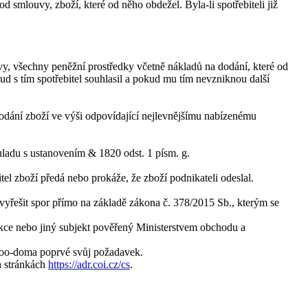
 smlouvy, zboží, které od něho obdežel. Byla-li spotřebiteli již
vy, všechny peněžní prostředky včetně nákladů na dodání, které od
ud s tím spotřebitel souhlasil a pokud mu tím nevzniknou další
a dodání zboží ve výši odpovídající nejlevnějšímu nabízenému
ouladu s ustanovením & 1820 odst. 1 písm. g.
itel zboží předá nebo prokáže, že zboží podnikateli odeslal.
vyřešit spor přímo na základě zákona č. 378/2015 Sb., kterým se
ce nebo jiný subjekt pověřený Ministerstvem obchodu a
 Zoo-doma poprvé svůj požadavek.
h stránkách
https://adr.coi.cz/cs
.