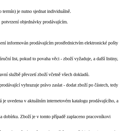
ermín) je nutno sjednat individuálně.
d potvrzení objednávky prodávajícím.
ní informován prodávajícím prostřednictvím elektronické pošty
ní list, pokud to povaha věci - zboží vyžaduje, a další listiny,
pravní službě převzetí zboží včetně všech dokladů.
odávající vyhrazuje právo zaslat - dodat zboží po částech, tedy
rá je uvedena v aktuálním internetovém katalogu prodávajícího, a
na dobírku. Zboží je v tomto případě zaplaceno pracovníkovi