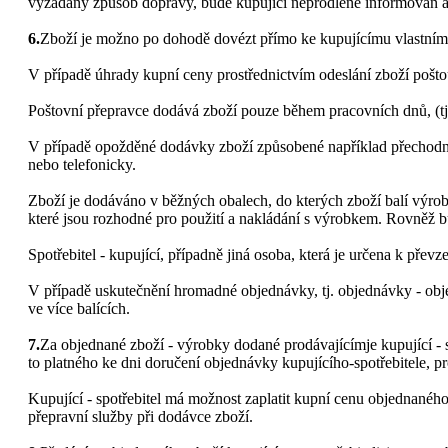
vyžádaný způsob dopravy, bude kupující neprodleně informován a 
6.
Zboží je možno po dohodě dovézt přímo ke kupujícímu vlastním v
V případě úhrady kupní ceny prostřednictvím odeslání zboží pošt
Poštovní přepravce dodává zboží pouze během pracovních dnů, (tj.
V případě opožděné dodávky zboží způsobené například přechodný
nebo telefonicky.
Zboží je dodáváno v běžných obalech, do kterých zboží balí výrobce
které jsou rozhodné pro použití a nakládání s výrobkem. Rovněž b
Spotřebitel - kupující, případně jiná osoba, která je určena k přev
V případě uskutečnění hromadné objednávky, tj. objednávky - objed
ve více balících.
7.
Za objednané zboží - výrobky dodané prodávajícímje kupující - s
to platného ke dni doručení objednávky kupujícího-spotřebitele, p
Kupující - spotřebitel má možnost zaplatit kupní cenu objednaného
přepravní služby při dodávce zboží.