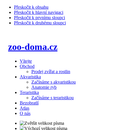
Přeskočit k obsahu
Přeskočit k hlavní navigaci
Přeskočit k prvnímu sloupci
Přeskočit k druhému sloupci
zoo-doma.cz
Vítejte
Obchod
Prodej zvířat a rostlin
Akvaristika
Začínáme s akvaristikou
Anatomie ryb
Teraristika
Začínáme s teraristikou
Bezobratlí
Atlas
O nás