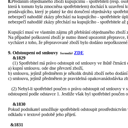
8.
Předáním objednaného zboží kupujícímu - spotřebiteli (resp. oso
která k tomuto byla zmocněna spotřebitelem) dochází k uzavření k
prodávajícího, který je platný ke dni doručení objednávky spotře
nebezpečí nahodilé zkázy přechází na kupujícího - spotřebitele ú
nebezpečí nahodilé zkázy přechází na kupujícího - spotřebitele a
Kupující musí ve vlastním zájmu při přebírání objednaného zboží z
Na případné poškození zboží je nutno ihned upozornit přepravce, k
vycházet z toho, že přepravované zboží bylo dodáno nepoškozené
9. Odstoupení od smlouvy
ZDE
formulář
&1829
(1) Spotřebitel má právo odstoupit od smlouvy ve lhůtě čtrnácti
a) kupní smlouvu. ode dne převzetí zboží,
b) smlouvu, jejímž předmětem je několik druhů zboží nebo dodání 
c) smlouvu, jejímž předmětem je pravidelná opakovanádodávka zbo
(2) Nebyl-li spotřebitel poučen o právu odstoupit od smlouvy v s
odstoupení podle odstavce 1. Jestliže však byl spotřebitel poučen o
&1830
Pokud podnikatel umožňuje spotřebiteli odstoupit prostřednictvím
odkladu v textové podobě jeho přijetí.
&1831