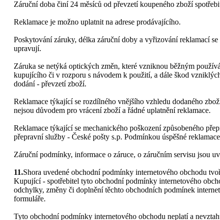
Záruční doba činí 24 měsíců od převzetí koupeného zboží spotřebi
Reklamace je možno uplatnit na adrese prodávajícího.
Poskytování záruky, délka záruční doby a vyřizování reklamací se 
upravují.
Záruka se netýká optických změn, které vzniknou běžným používá
kupujícího či v rozporu s návodem k použití, a dále škod vzniklých
dodání - převzetí zboží.
Reklamace týkající se rozdílného vnějšího vzhledu dodaného zboží
nejsou důvodem pro vrácení zboží a řádné uplatnění reklamace.
Reklamace týkající se mechanického poškození způsobeného přeprav
přepravní služby - České pošty s.p. Podmínkou úspěšné reklamace 
Záruční podmínky, informace o záruce, o záručním servisu jsou uve
11.
Shora uvedené obchodní podmínky internetového obchodu tvoří 
Kupující - spotřebitel tyto obchodní podmínky internetového obc
odchylky, změny či doplnění těchto obchodních podmínek internet
formuláře.
Tyto obchodní podmínky internetového obchodu neplatí a nevztahuj