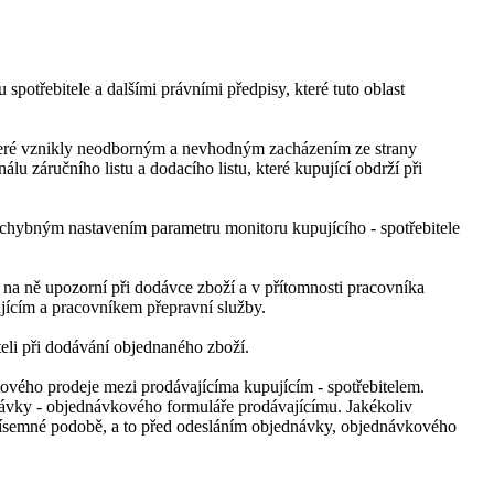
potřebitele a dalšími právními předpisy, které tuto oblast
které vznikly neodborným a nevhodným zacházením ze strany
u záručního listu a dodacího listu, které kupující obdrží při
 chybným nastavením parametru monitoru kupujícího - spotřebitele
na ně upozorní při dodávce zboží a v přítomnosti pracovníka
jícím a pracovníkem přepravní služby.
teli při dodávání objednaného zboží.
ového prodeje mezi prodávajícíma kupujícím - spotřebitelem.
návky - objednávkového formuláře prodávajícímu. Jakékoliv
 písemné podobě, a to před odesláním objednávky, objednávkového