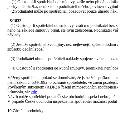
(1) Odstoupí-li spotřebitel od smlouvy, zašle nebo předá podnikate
poskytnuta služba, není z toho podnikateli ničeho povinen s vyji
(2)Podnikatel může po spotřebiteli požadovat pouze úhradu nák
&1832
(1) Odstoupí-li spotřebitel od smlouvy, vrátí mu podnikatel bez 
něho na základě smlouvy přijal, stejným způsobem. Podnikatel vrátí
náklady.
(2) Jestliže spotřebitel zvolil jiný, než nejlevnější způsob dodání
způsobu dadání zboží.
(3) Podnikatel uhradí spotřebiteli náklady spojené s vrácením zbož
(4) Odstoupí li spotřebitel od kupní smlouvy, podnikatel není povin
Vážený spotřebiteli, pokud se domníváte, že jsme Vás poškodili n
mění zákon č. 634/1992, o ochraně spotřebitele, ve znění pozdější
Pověřeným subjektem (ADR) k řešení mimosoudních spotřebitelský
průmyslu, viz
zde
.
Návrh může spotřebitel podat České obchodní inspekci nebo jiné
V případě České obchodní inspekce má spotřebitel možnost podat 
10.
Záruční podmínky: