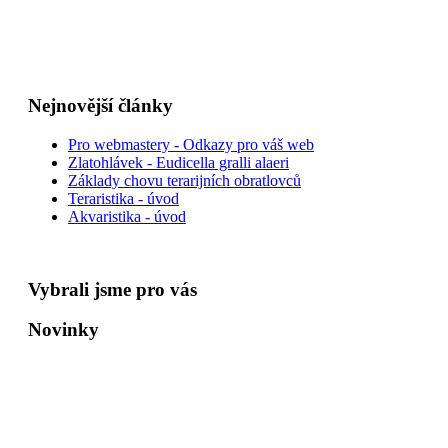
Nejnovější články
Pro webmastery - Odkazy pro váš web
Zlatohlávek - Eudicella gralli alaeri
Základy chovu terarijních obratlovců
Teraristika - úvod
Akvaristika - úvod
Vybrali jsme pro vás
Novinky