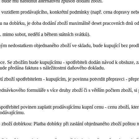
bude mu nabídnut alternativní způsob dodání zboží.
ozidlem prodávajícího, konkrétní podmínky (např. cena dopravy nebo t
ou na dobírku, je doba dodání zboží maximálně deset pracovních dnů o
 mimo sobot, nedělí a během státních svátků).
m nedostatkem objednaného zboží ve skladu, bude kupující bez prodle
. Se zbožím bude kupujícímu - spotřebiteli dodán návod k obsluze, záruč
ude předána faktura s náležitostmi daňového dokladu.
zetí zboží spotřebitelem - kupujícím, je povinna potvrdit přepravci - pře
návkového formuláře s více druhy zboží či s větším počtem zboží, si pr
potřebitel povinen zaplatit prodávajícímu kupní cenu - cenu zboží, kte
rodávajícímu.
 zboží dobírkou: Platba dobírky při zaslání objednaného zboží poštou 