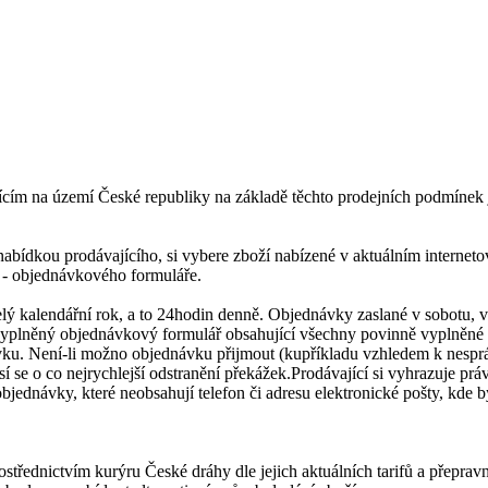
jícím na území České republiky na základě těchto prodejních podmínek
nabídkou prodávajícího, si vybere zboží nabízené v aktuálním internet
 - objednávkového formuláře.
 kalendářní rok, a to 24hodin denně. Objednávky zaslané v sobotu, v 
vyplněný objednávkový formulář obsahující všechny povinně vyplněné úd
ku. Není-li možno objednávku přijmout (kupříkladu vzhledem k nesp
sí se o co nejrychlejší odstranění překážek.Prodávající si vyhrazuje pr
ednávky, které neobsahují telefon či adresu elektronické pošty, kde b
střednictvím kurýru České dráhy dle jejich aktuálních tarifů a přepra