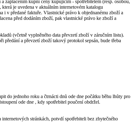
í a zaplacením kupní ceny kupujícím - spotřebitelem (resp. osobou,
 která je uvedena v aktuálním internetovém katalogu
na i v předané faktuře. Vlastnické právo k objednanému zboží a
lacena před dodáním zboží, pak vlastnické právo ke zboží a
kladů (včetně vyplněného data převzetí zboží v záručním listu).
ři předání a převzetí zboží takový protokol sepsán, bude třeba
pit do jednoho roku a čtrnácti dnů ode dne počátku běhu lhůty pro
dstoupení ode dne , kdy spotřebitel poučení obdržel.
internetových stránkách, potvdí spotřebiteli bez zbytečného