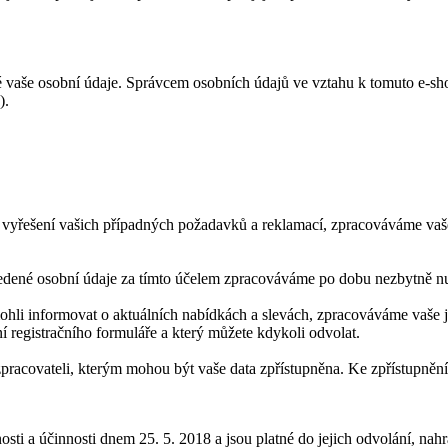
 vaše osobní údaje. Správcem osobních údajů ve vztahu k tomuto e-sho
).
vyřešení vašich případných požadavků a reklamací, zpracováváme vaše j
edené osobní údaje za tímto účelem zpracováváme po dobu nezbytně n
ohli informovat o aktuálních nabídkách a slevách, zpracováváme vaše
í registračního formuláře a který můžete kdykoli odvolat.
zpracovateli, kterým mohou být vaše data zpřístupněna. Ke zpřístupněn
ti a účinnosti dnem 25. 5. 2018 a jsou platné do jejich odvolání, nahr