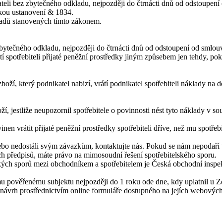
li bez zbytečného odkladu, nejpozději do čtrnácti dnů od odstoupení od
mkou ustanovení & 1834.
ladů stanovených tímto zákonem.
zbytečného odkladu, nejpozději do čtrnácti dnů od odstoupení od smlou
 spotřebiteli přijaté peněžní prostředky jiným způsebem jen tehdy, pok
 zboží, který podnikatel nabizí, vrátí podnikatel spotřebiteli náklady n
í, jestliže neupozornil spotřebitele o povinnosti nést tyto náklady v s
en vrátit přijaté peněžní prostředky spotřebiteli dříve, než mu spotřeb
ebo nedostáli svým závazkům, kontaktujte nás. Pokud se nám nepodaří 
ch předpisů, máte právo na mimosoudní řešení spotřebitelského sporu.
ch sporů mezi obchodníkem a spotřebitelem je Česká obchodní inspek
mu pověřenému subjektu nejpozději do 1 roku ode dne, kdy uplatnil u
návrh prostřednictvím online formuláře dostupného na jejích webovýc