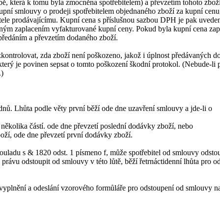
bě, která k tomu byla zmocněna spotřebitelem) a převzetím tohoto zbož
upní smlouvy o prodeji spotřebitelem objednaného zboží za kupní cenu,
bitele prodávajícímu. Kupní cena s příslušnou sazbou DPH je pak uvede
plným zaplacením vyfakturované kupní ceny. Pokud byla kupní cena zap
ž předáním a převzetím dodaného zboží.
kontrolovat, zda zboží není poškozeno, jakož i úplnost předávaných do
terý je povinen sepsat o tomto poškození škodní protokol. (Nebude-li p
.)
 dnů. Lhůta podle věty první běží ode dne uzavření smlouvy a jde-li o
několika částí. ode dne převzetí poslední dodávky zboží, nebo
ží, ode dne převzetí první dodávky zboží.
ouladu s & 1820 odst. 1 písmeno f, může spotřebitel od smlouvy odstou
 právu odstoupit od smlouvy v této lůtě, běží řetrnáctidenní lhůta pro o
 vyplnění a odeslání vzorového formůláře pro odstoupení od smlouvy na 