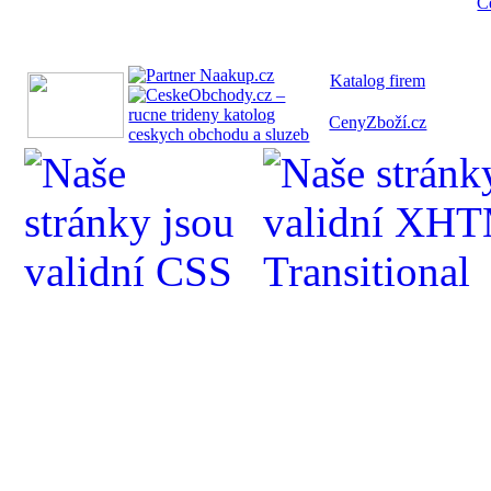
C
Katalog fi
rem
CenyZboží.cz