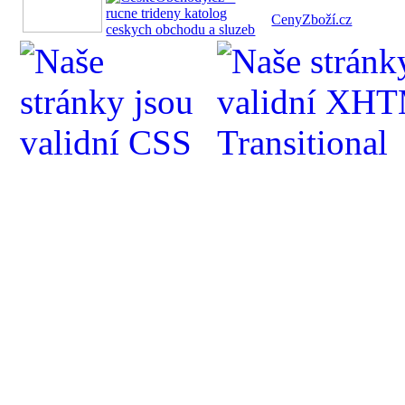
CenyZboží.cz