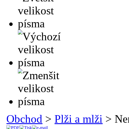
Obchod
>
Plži a mlži
> Ner