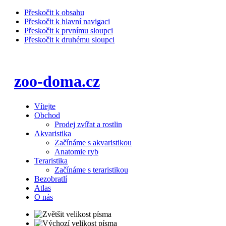
Přeskočit k obsahu
Přeskočit k hlavní navigaci
Přeskočit k prvnímu sloupci
Přeskočit k druhému sloupci
zoo-doma.cz
Vítejte
Obchod
Prodej zvířat a rostlin
Akvaristika
Začínáme s akvaristikou
Anatomie ryb
Teraristika
Začínáme s teraristikou
Bezobratlí
Atlas
O nás