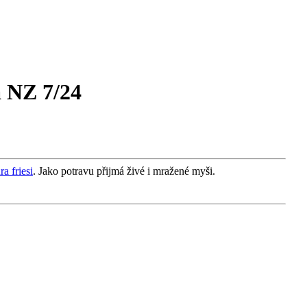
 NZ 7/24
a friesi
. Jako potravu přijmá živé i mražené myši.