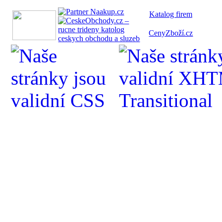
Katalog fi
rem
CenyZboží.cz