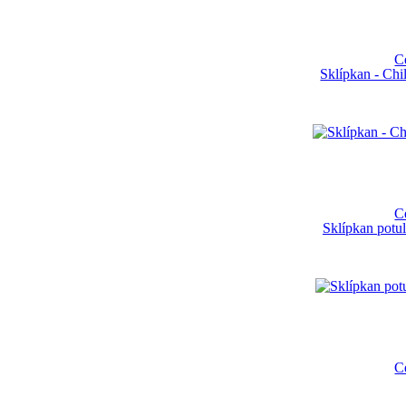
C
Sklípkan - Ch
C
Sklípkan potul
C