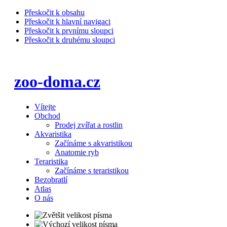
Přeskočit k obsahu
Přeskočit k hlavní navigaci
Přeskočit k prvnímu sloupci
Přeskočit k druhému sloupci
zoo-doma.cz
Vítejte
Obchod
Prodej zvířat a rostlin
Akvaristika
Začínáme s akvaristikou
Anatomie ryb
Teraristika
Začínáme s teraristikou
Bezobratlí
Atlas
O nás