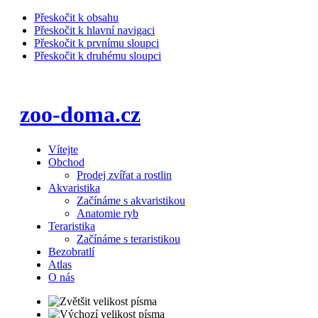
Přeskočit k obsahu
Přeskočit k hlavní navigaci
Přeskočit k prvnímu sloupci
Přeskočit k druhému sloupci
zoo-doma.cz
Vítejte
Obchod
Prodej zvířat a rostlin
Akvaristika
Začínáme s akvaristikou
Anatomie ryb
Teraristika
Začínáme s teraristikou
Bezobratlí
Atlas
O nás