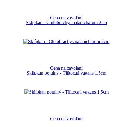
Cena na zavolání
Sklípkan - Chilobrachys natanicharum 2cm
Cena na zavolání
Sklípkan potulný - Tliltocatl vagans 1,5cm
Cena na zavolání