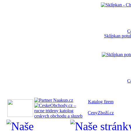
C
Sklípkan potul
C
Katalog fi
rem
CenyZboží.cz