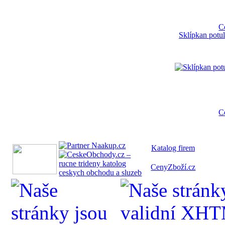
C
Sklípkan potul
C
Katalog fi
rem
CenyZboží.cz