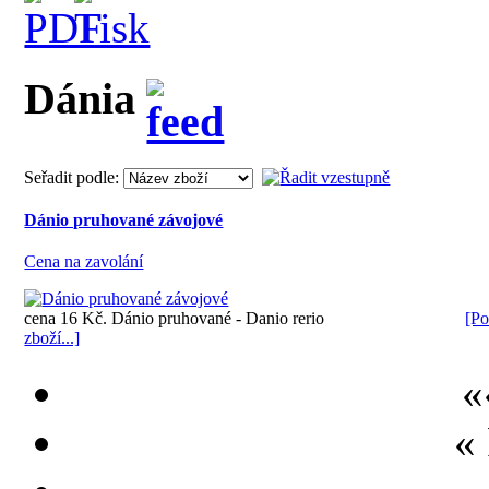
Dánia
Seřadit podle:
Dánio pruhované závojové
Cena na zavolání
cena 16 Kč. Dánio pruhované - Danio rerio
[Po
zboží...]
«
«