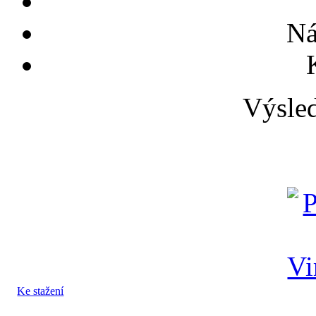
Ná
Výsled
Ke stažení