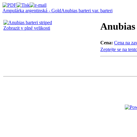
Ampulárka argentinská - Gold
Anubias barteri var. barteri
Anubias 
Zobrazit v plné velikosti
Cena:
Cena na zav
Zeptejte se na tent