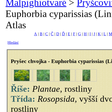
Malpighiotvaré
>
Pryšcovi
Euphorbia cyparissias (Lin
Atlas
A
|
B
|
C
|
Č
|
D
|
Ď
|
E
|
F
|
G
|
H
|
I
|
J
|
K
|
L
|
Hledání
Pryšec chvojka - Euphorbia cyparissias (L
Říše:
Plantae,
rostliny
Třída:
Rosopsida,
vyšší dv
rostliny