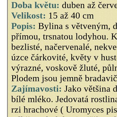
Doba květu:
duben až červ
Velikost:
15 až 40 cm
Popis:
Bylina s větveným, 
přímou, trsnatou lodyhou. 
bezlisté, načervenalé, nekve
úzce čárkovité, květy v hus
výrazné, voskově žluté, půl
Plodem jsou jemně bradavič
Zajímavosti:
Jako většina d
bílé mléko. Jedovatá rostlin
rzi hrachové ( Uromyces pisi