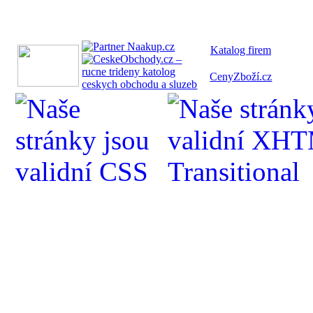
Katalog fi
rem
CenyZboží.cz