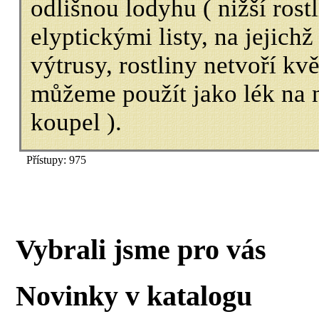
odlišnou lodyhu ( nižší rost
elyptickými listy, na jejichž
výtrusy, rostliny netvoří kv
můžeme použít jako lék na n
koupel ).
Přístupy: 975
Vybrali jsme pro vás
Novinky v katalogu