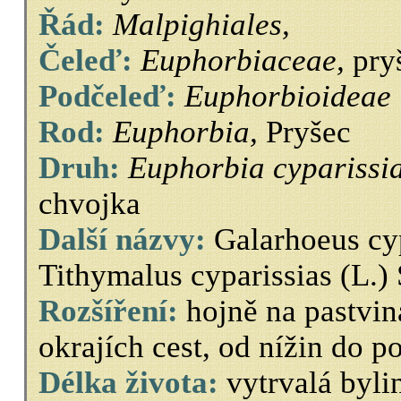
Řád:
Malpighiales,
Čeleď:
Euphorbiaceae,
pry
Podčeleď:
Euphorbioideae
Rod:
Euphorbia,
Pryšec
Druh:
Euphorbia cyparissia
chvojka
Další názvy:
Galarhoeus cyp
Tithymalus cyparissias (L.)
Rozšíření:
hojně na pastviná
okrajích cest, od nížin do p
Délka života:
vytrvalá byli