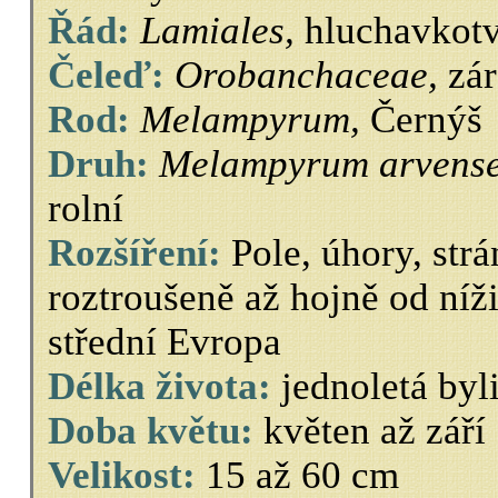
Řád:
Lamiales,
hluchavkot
Čeleď:
Orobanchaceae,
zár
Rod:
Melampyrum,
Černýš
Druh:
Melampyrum arvens
rolní
Rozšíření:
Pole, úhory, strá
roztroušeně až hojně od níži
střední Evropa
Délka života:
jednoletá byl
Doba květu:
květen až září
Velikost:
15 až 60 cm