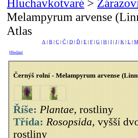
Hluchavkotvaré
>
Zárazov
Melampyrum arvense (Lin
Atlas
A
|
B
|
C
|
Č
|
D
|
Ď
|
E
|
F
|
G
|
H
|
I
|
J
|
K
|
L
|
Hledání
Černýš rolní - Melampyrum arvense (Linn
Říše:
Plantae,
rostliny
Třída:
Rosopsida,
vyšší dv
rostliny