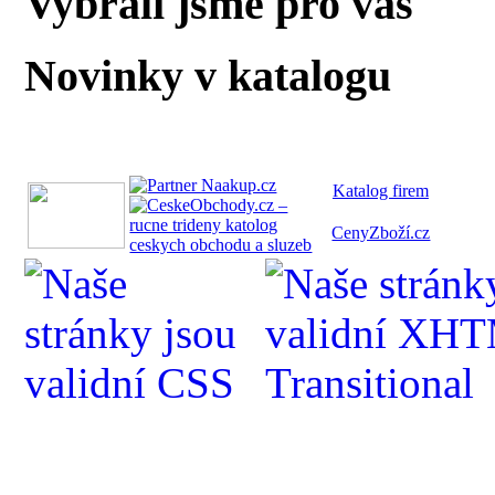
Vybrali jsme pro vás
Novinky v katalogu
Katalog fi
rem
CenyZboží.cz