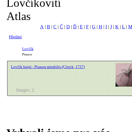
Lovčíkovití
Atlas
A
|
B
|
C
|
Č
|
D
|
Ď
|
E
|
F
|
G
|
H
|
I
|
J
|
K
|
L
|
Hledání
Lovčík
Pisaura
Lovčík hajní - Pisaura mirabilis (Clerck, 1757)
Images: 2