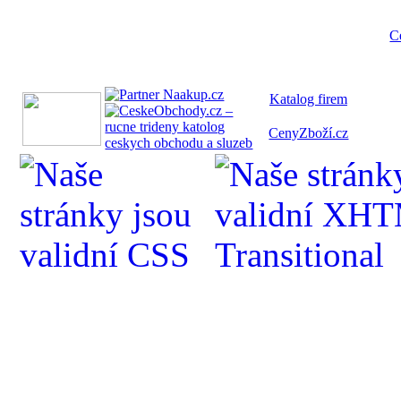
C
Katalog fi
rem
CenyZboží.cz