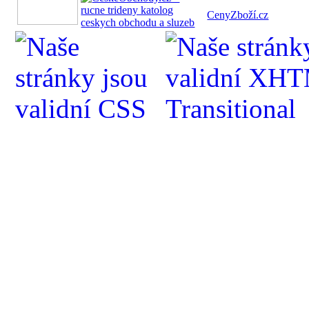
CenyZboží.cz